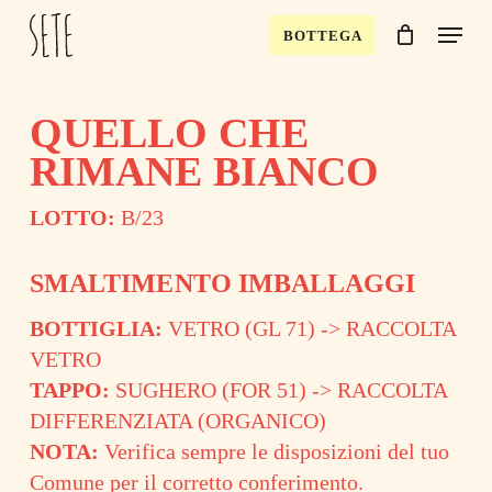
Skip
Menu
BOTTEGA
to
Close
Cart
Cart
main
content
QUELLO CHE
RIMANE BIANCO
LOTTO:
B/23
SMALTIMENTO IMBALLAGGI
BOTTIGLIA:
VETRO (GL 71) -> RACCOLTA
VETRO
TAPPO:
SUGHERO (FOR 51) -> RACCOLTA
DIFFERENZIATA (ORGANICO)
NOTA:
Verifica sempre le disposizioni del tuo
Comune per il corretto conferimento.