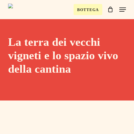
Skip
Menu
BOTTEGA
to
Close
Cart
Cart
main
content
La terra dei vecchi
vigneti e lo spazio vivo
della cantina