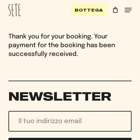
Skip
Menu
BOTTEGA
to
Cart
Close
Cart
main
content
Thank you for your booking. Your
payment for the booking has been
successfully received.
NEWSLETTER