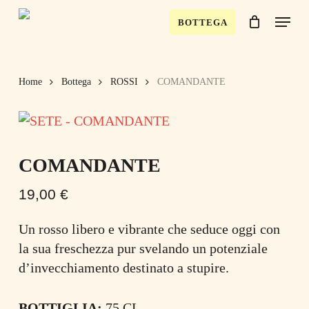
Skip
Menu
BOTTEGA
to
Close
Cart
Close
Cart
main
Menu
content
Home
Bottega
ROSSI
COMANDANTE
COMANDANTE
19,00
€
Un rosso libero e vibrante che seduce oggi con
la sua freschezza pur svelando un potenziale
d’invecchiamento destinato a stupire.
BOTTIGLIA:
75 CL